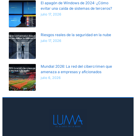
El apagón de Windows de 2024: ¿Cómo
evitar una caída de sistemas de terceros?
julio 17, 2026
Riesgos reales de la seguridad en la nube
julio 17, 2026
Mundial 2026: La red del cibercrimen que
amenaza a empresas y aficionados
julio 6, 2026