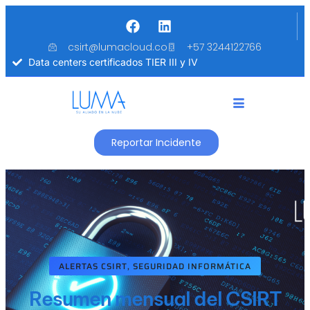
csirt@lumacloud.co
+57 3244122766
Data centers certificados TIER III y IV
Reportar Incidente
ALERTAS CSIRT
,
SEGURIDAD INFORMÁTICA
Resumen mensual del CSIRT