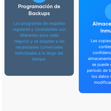
Programación de
Backups
Almace
Los programas de respaldo
regulares y consistentes son
Inmu
diferentes para cada
Las copias
negocio y se adaptan a las
contie
necesidades comerciales
confidenc
individuales a lo largo del
almacenamie
tiempo.
se puede 
período de t
los datos
modificar