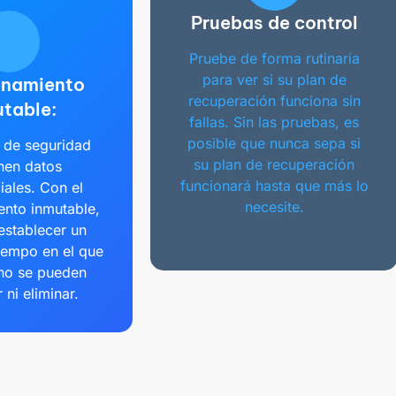
Pruebas de control
Pruebe de forma rutinaria
para ver si su plan de
namiento
recuperación funciona sin
table:
fallas. Sin las pruebas, es
posible que nunca sepa si
 de seguridad
su plan de recuperación
nen datos
funcionará hasta que más lo
iales. Con el
necesite.
nto inmutable,
establecer un
iempo en el que
 no se pueden
 ni eliminar.