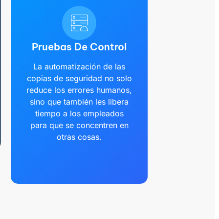
Pruebas De Control
La automatización de las
copias de seguridad no solo
reduce los errores humanos,
sino que también les libera
tiempo a los empleados
para que se concentren en
otras cosas.