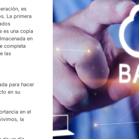
eración, es
s. La primera
nados
a es una copia
almacenada en
se completa
e las
rada para hacer
cto en su
ortancia en el
vivimos, la
 de un día,