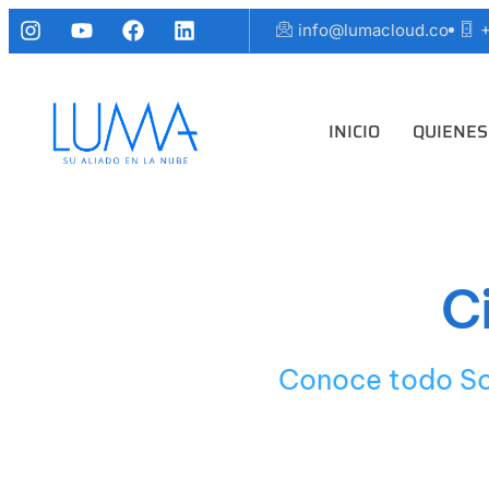
info@lumacloud.co
+
INICIO
QUIENES
C
Conoce todo Sob