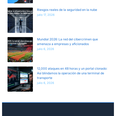
Riesgos reales de la seguridad en la nube
julio 17, 2026
Mundial 2026: La red del cibercrimen que
amenaza a empresas y aficionados
julio 6, 2026
12,000 ataques en 48 horas y un portal clonado:
Así blindamos la operación de una terminal de
transporte
julio 6, 2026