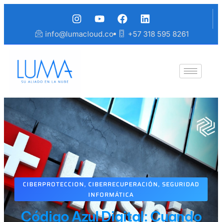
info@lumacloud.co
+57 318 595 8261
CIBERPROTECCION
,
CIBERRECUPERACIÓN
,
SEGURIDAD
INFORMÁTICA
Código Azul Digital: Cuando