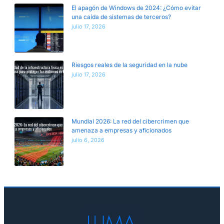
El apagón de Windows de 2024: ¿Cómo evitar
una caída de sistemas de terceros?
julio 17, 2026
Riesgos reales de la seguridad en la nube
julio 17, 2026
Mundial 2026: La red del cibercrimen que
amenaza a empresas y aficionados
julio 6, 2026