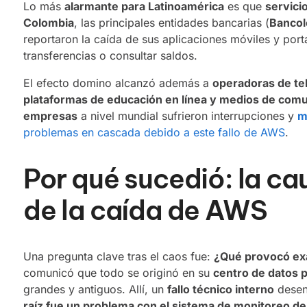
Lo más
alarmante para Latinoamérica
es que
servici
Colombia
, las principales entidades bancarias (
Bancol
reportaron la caída de sus aplicaciones móviles y port
transferencias o consultar saldos.
El efecto domino alcanzó además a
operadoras de te
plataformas de educación en línea y medios de com
empresas
a nivel mundial sufrieron interrupciones y
m
problemas en cascada debido a este fallo de AWS
.
Por qué sucedió: la ca
de la caída de AWS
Una pregunta clave tras el caos fue:
¿Qué provocó ex
comunicó que todo se originó en su
centro de datos p
grandes y antiguos. Allí, un
fallo técnico interno
desen
raíz fue un problema con el sistema de monitoreo de 