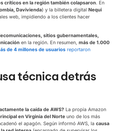
os críticos en la región también colapsaron
. En
ombia, Davivienda
) y la billetera digital
Nequi
ales web, impidiendo a los clientes hacer
lecomunicaciones, sitios gubernamentales,
unicación
en la región. En resumen,
más de 1.000
ás de 4 millones de usuarios
reportaron
usa técnica detrás
actamente la caída de AWS?
La propia Amazon
rincipal en Virginia del Norte
uno de los más
cadenó el apagón. Según informó AWS, la
causa
la red interna
(encargado de supervisar los