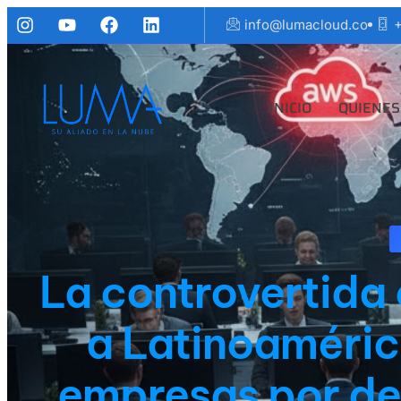
info@lumacloud.co
+
INICIO
QUIENES
La controvertida
a Latinoaméric
empresas por de