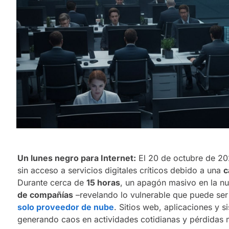
Un lunes negro para Internet:
El 20 de octubre de 20
sin acceso a servicios digitales críticos debido a una
c
Durante cerca de
15 horas
, un apagón masivo en la n
de compañías
–revelando lo vulnerable que puede ser
solo proveedor de nube
. Sitios web, aplicaciones y 
generando caos en actividades cotidianas y pérdidas mi