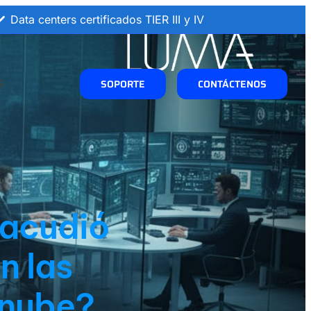
Data centers certificados TIER III y IV
S
SOPORTE
CONTÁCTENOS
sacudió
n las
 nube?