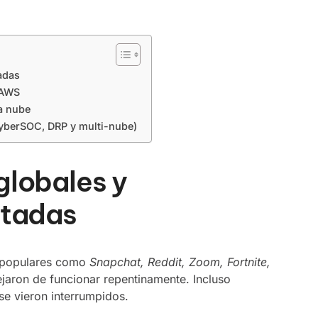
adas
 AWS
la nube
CyberSOC, DRP y multi-nube)
globales y
ctadas
s populares como
Snapchat, Reddit, Zoom, Fortnite,
jaron de funcionar repentinamente. Incluso
e vieron interrumpidos.