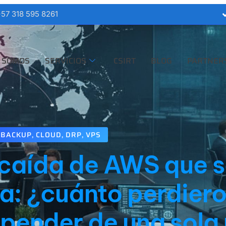
57 318 595 8261
 SOMOS
SERVICIOS
CSIRT
BLOG
PARTNER
BACKUP
,
CLOUD
,
DRP
,
VPS
 caída de AWS que 
a: ¿cuánto perdiero
pender de una sola