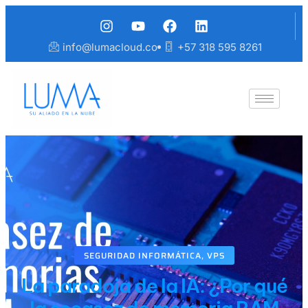
info@lumacloud.co
+57 318 595 8261
SEGURIDAD INFORMÁTICA
,
VPS
La paradoja de la IA: ¿Por qué