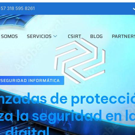
57 318 595 8261
 SOMOS
SERVICIOS
CSIRT
BLOG
PARTNER
SEGURIDAD INFORMÁTICA
nzadas de protecci
a la seguridad en l
digital