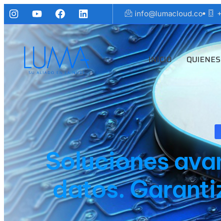
info@lumacloud.co
+
INICIO
QUIENES
Soluciones ava
datos. Garantiz