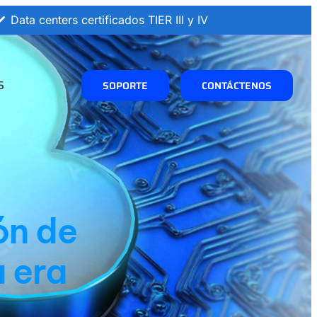
Data centers certificados TIER III y IV
S
SOPORTE
CONTÁCTENOS
ón de
a era