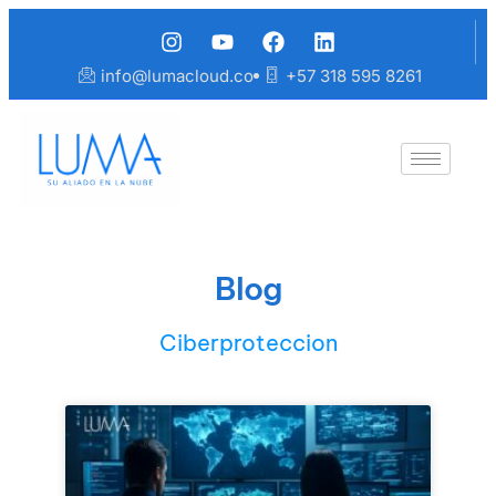
info@lumacloud.co
+57 318 595 8261
Blog
Ciberproteccion