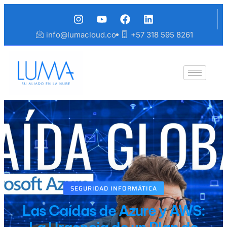
info@lumacloud.co
+57 318 595 8261
SEGURIDAD INFORMÁTICA
Las Caídas de Azure y AWS: