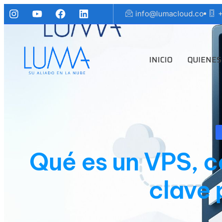
info@lumacloud.co
+
INICIO
QUIENES
Qué es un VPS, c
clave 