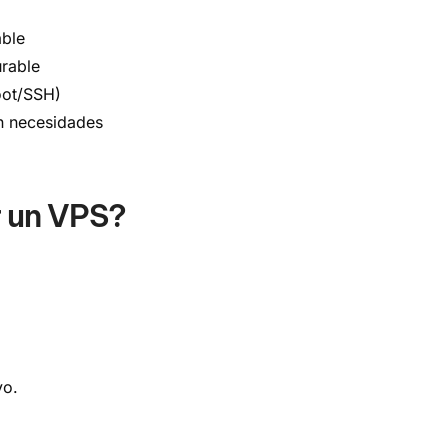
able
urable
oot/SSH)
n necesidades
 un VPS?
vo.