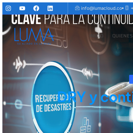
info@lumacloud.co
+
INICIO
QUIENES
DRY y cont